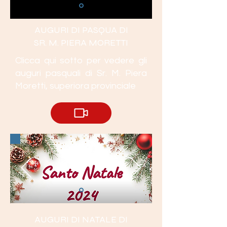
AUGURI DI PASQUA DI
SR. M. PIERA MORETTI
Clicca qui sotto per vedere gli
auguri pasquali di Sr. M. Piera
Moretti, superiora provinciale
AUGURI DI NATALE DI