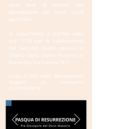
sono liete di invitarvi alla
Benedizione dei nuovi locali
apostolici.
Vi aspettiamo a partire dalle
ore 17.30 per la celebrazione
dei Secondi Vespri presso la
Chiesa Gesù Divino Maestro in
Roma (via Portuense 741).
Dopo il rito della Benedizione
seguirà un momento
di
convivialità.