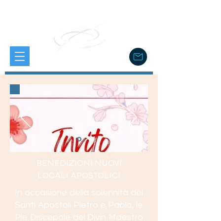
BENEDIZIONI NUOVI
LOCALI APOSTOLICI
In occasione della solennità dei
Santi Apostoli Pietro e Paolo, le
Pie Discepole del Divin Maestro